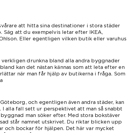
svårare att hitta sina destinationer i stora städer
Säg att du exempelvis letar efter IKEA,
hlson. Eller egentligen vilken butik eller varuhus
helst.
n verkligen drunkna bland alla andra byggnader
bland kan det nästan kännas som att leta efter en
rlättar när man får hjälp av butikerna i fråga. Som
ra
skyltar.
Göteborg, och egentligen även andra städer, kan
 I alla fall sett ur perspektivet att man så snabbt
n byggnad man söker efter. Med stora bokstäver
sad står namnet utskrivet. Du riktar blicken upp
och bockar för hjälpen. Det här var mycket