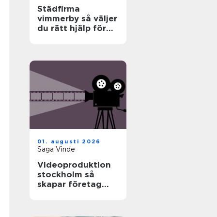
Städfirma
vimmerby så väljer
du rätt hjälp för
hem och företag
01. augusti 2026
Saga Vinde
Videoproduktion
stockholm så
skapar företag
film som faktiskt
fungerar