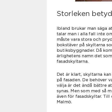
Storleken betyd
Ibland brukar man säga at
talar man i alla fall inte 
måste vara stora och pry
bokstäver på skyltarna s
butiksbyggnader. Då komm
ärlighetens namn det som
fasads
Det är klart, skyltarna kan
på fasaden. De behöver v
välja är det ändå bättre a
synas. Men som med så myc
även för fasadskyltar. Ti
Ma