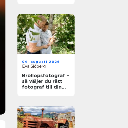
värdefull och vad
som händer när
den blir skrot
04. augusti 2026
Eva Sjöberg
Bröllopsfotograf –
så väljer du rätt
fotograf till din
stora dag