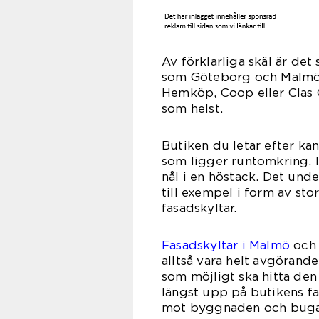
Av förklarliga skäl är det 
som Göteborg och Malmö. 
Hemköp, Coop eller Clas O
som 
Butiken du letar efter ka
som ligger runtomkring. I
nål i en höstack. Det unde
till exempel i form av sto
fasad
Fasadskyltar i Malmö
och 
alltså vara helt avgörande.
som möjligt ska hitta de
längst upp på butikens fa
mot byggnaden och bugar 