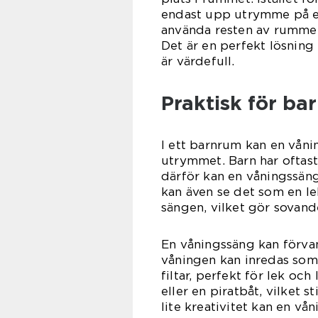
endast upp utrymme på en
använda resten av rummet t
Det är en perfekt lösning
är värdefull.
Praktisk för b
I ett barnrum kan en våni
utrymmet. Barn har oftas
därför kan en våningssäng 
kan även se det som en le
sängen, vilket gör sovandet
En våningssäng kan förvand
våningen kan inredas som
filtar, perfekt för lek oc
eller en piratbåt, vilket 
lite kreativitet kan en vå