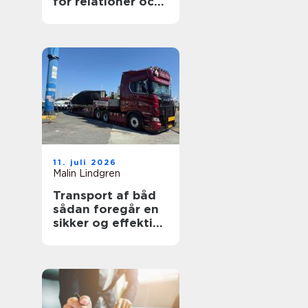
för relationer och
kommunikation
11. juli 2026
Malin Lindgren
Transport af båd
sådan foregår en
sikker og effektiv
flytning