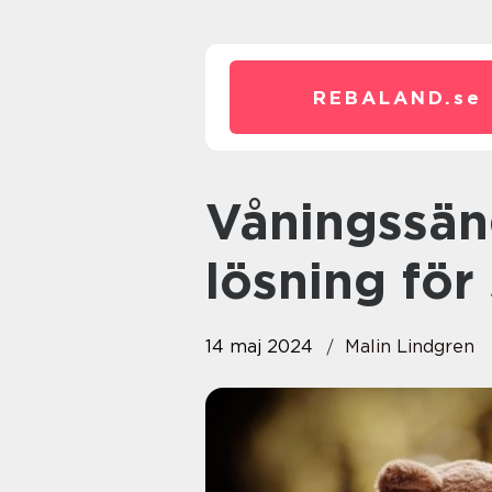
REBALAND.
se
Våningssängar – en smart
lösning fö
14 maj 2024
Malin Lindgren