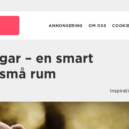
ANNONSERING
OM OSS
COOKI
r små rum
Inspirat