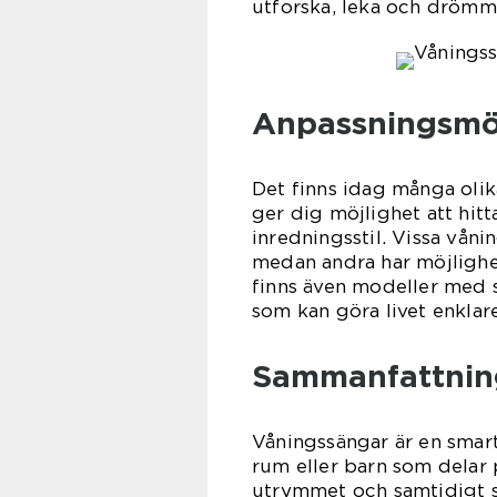
utforska, leka och drömm
Anpassningsmöj
Det finns idag många olik
ger dig möjlighet att hit
inredningsstil. Vissa vån
medan andra har möjlighet 
finns även modeller med s
som kan göra livet enklar
Sammanfattnin
Våningssängar är en smar
rum eller barn som delar
utrymmet och samtidigt s