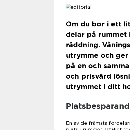
Om du bor i ett li
delar på rummet 
räddning. Våning
utrymme och ger s
på en och samma 
och prisvärd lösn
utrymmet i ditt h
Platsbesparand
En av de främsta fördela
plats i rummet. Istället f