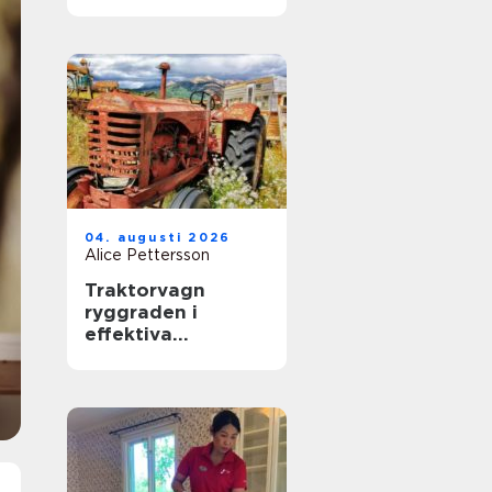
stora dag
04. augusti 2026
Alice Pettersson
Traktorvagn
ryggraden i
effektiva
transporter på
gården