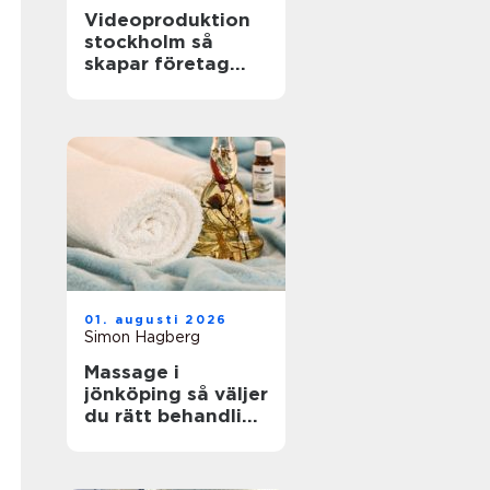
Videoproduktion
stockholm så
skapar företag
film som faktiskt
fungerar
01. augusti 2026
Simon Hagberg
Massage i
jönköping så väljer
du rätt behandling
för kropp och
sinne