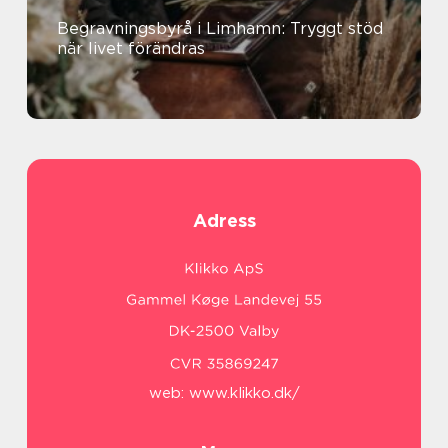
Begravningsbyrå i Limhamn: Tryggt stöd
när livet förändras
Adress
web:
www.klikko.dk/