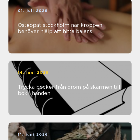
01. juli 2026
Osteopat stockholm när kroppen
behöver hjälp att hitta balans
14. juni 2026
Trycka böcker från dröm på skärmen till
bok i handen
11. juni 2026