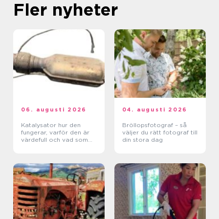
Fler nyheter
06. augusti 2026
04. augusti 2026
Katalysator hur den
Bröllopsfotograf – så
fungerar, varför den är
väljer du rätt fotograf till
värdefull och vad som
din stora dag
händer när den blir skrot