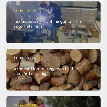
31. juli 2026
Licenssvets när svetsningen blir en
säkerhetsfråga
31. juli 2026
Arborist i lerum trygg och hållbar
trädvård nära dig
15. juli 2026