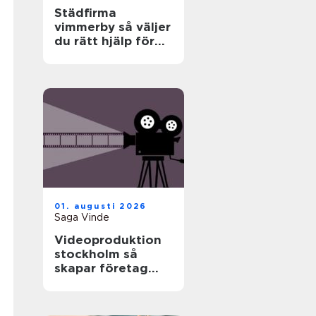
Städfirma
vimmerby så väljer
du rätt hjälp för
hem och företag
01. augusti 2026
Saga Vinde
Videoproduktion
stockholm så
skapar företag
film som faktiskt
fungerar