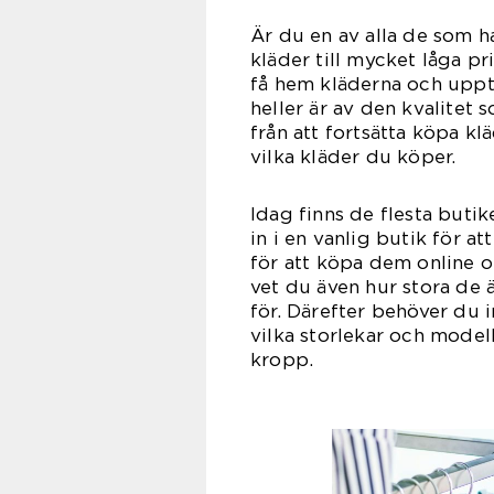
Är du en av alla de som h
kläder till mycket låga p
få hem kläderna och upptä
heller är av den kvalitet 
från att fortsätta köpa kl
vilka kläder du köper.
Idag finns de flesta buti
in i en vanlig butik för 
för att köpa dem online o
vet du även hur stora de ä
för. Därefter behöver du i
vilka storlekar och model
kr