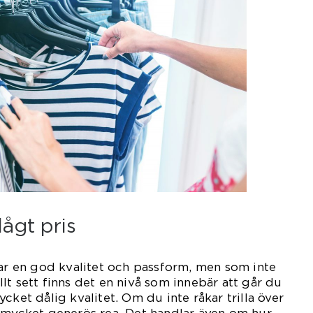
lågt pris
har en god kvalitet och passform, men som inte
lt sett finns det en nivå som innebär att går du
cket dålig kvalitet. Om du inte råkar trilla över
 mycket generös rea. Det handlar även om hur