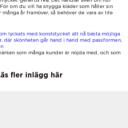
. För om du vill ha snygga kläder som håller sin
 många år framöver, så behöver de vara av lite
om lyckats med konststycket att nå bästa möjliga
rer, där skönheten går hand i hand med passformen,
en
de märken som många kunder är nöjda med, och som
a butik online.
äs fler inlägg här