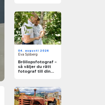
värdefull och vad
som händer när
den blir skrot
04. augusti 2026
Eva Sjöberg
Bröllopsfotograf –
så väljer du rätt
fotograf till din
stora dag