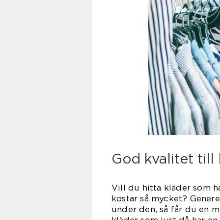
God kvalitet till 
Vill du hitta kläder som 
kostar så mycket? Generel
under den, så får du en my
kläder som just då har en