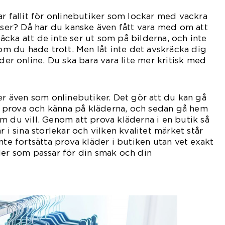
ar fallit för onlinebutiker som lockar med vackra
riser? Då har du kanske även fått vara med om att
cka att de inte ser ut som på bilderna, och inte
som du hade trott. Men låt inte det avskräcka dig
äder online. Du ska bara vara lite mer kritisk med
ker även som onlinebutiker. Det gör att du kan gå
att prova och känna på kläderna, och sedan gå hem
m du vill. Genom att prova kläderna i en butik så
r i sina storlekar och vilken kvalitet märket står
nte fortsätta prova kläder i butiken utan vet exakt
ler som passar för din smak och din
opp.