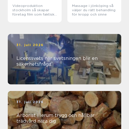
Videoproduktion
Massage i jönköping så
stockholm så skapar
väljer du rätt behandling
företag film som faktiskt
för kropp och sinne
fungerar
31. juli 2026
Licenssvets när svetsningen blir en
säkerhetsfråga
31. juli 2026
Arborist i lerum trygg och hållbar
trädvård nära dig