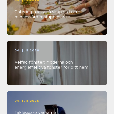
05. juli 2026
Catering nacka så skapar du en
minnesvärd matupplevelse
04. juli 2026
Velfac-fönster: Moderna och
energieffektiva fönster för ditt hem
04. juli 2026
Takläggare värnamo