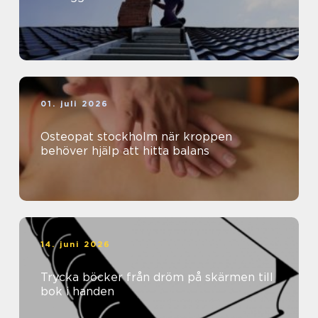
01. juli 2026
Osteopat stockholm när kroppen
behöver hjälp att hitta balans
14. juni 2026
Trycka böcker från dröm på skärmen till
bok i handen