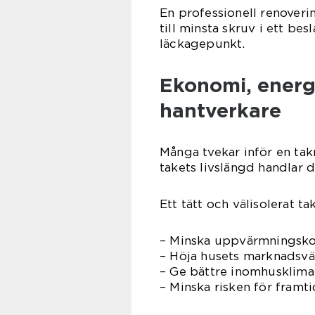
En professionell renoveri
till minsta skruv i ett bes
läckagepunkt.
Ekonomi, energi
hantverkare
Många tvekar inför en ta
takets livslängd handlar 
Ett tätt och välisolerat ta
– Minska uppvärmningsko
– Höja husets marknadsv
– Ge bättre inomhusklim
– Minska risken för framt