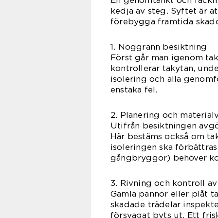
En genomtänkt och fackma
kedja av steg. Syftet är 
förebygga framtida skado
1. Noggrann besiktning
Först går man igenom take
kontrollerar takytan, unde
isolering och alla genomfö
enstaka fel.
2. Planering och materialv
Utifrån besiktningen avgö
Här bestäms också om takm
isoleringen ska förbättra
gångbryggor) behöver ko
3. Rivning och kontroll a
Gamla pannor eller plåt t
skadade trädelar inspekter
försvagat byts ut. Ett fri