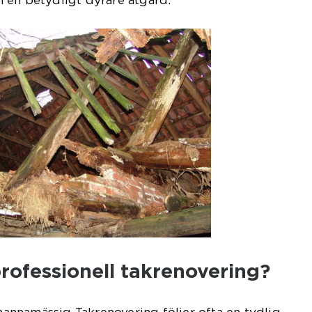
 en betydligt dyrare åtgärd.
professionell takrenovering?