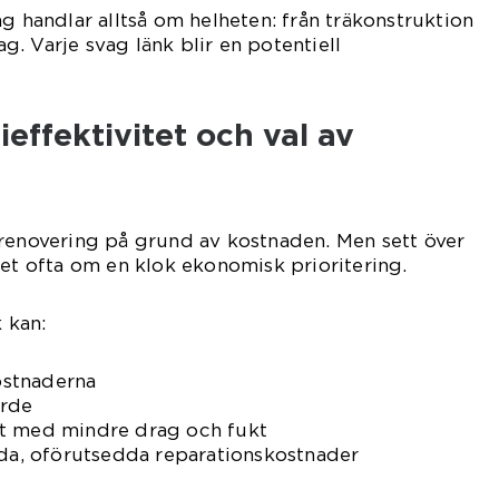
ng handlar alltså om helheten: från träkonstruktion
lag. Varje svag länk blir en potentiell
effektivitet och val av
krenovering på grund av kostnaden. Men sett över
det ofta om en klok ekonomisk prioritering.
k kan:
stnaderna
ärde
at med mindre drag och fukt
ida, oförutsedda reparationskostnader