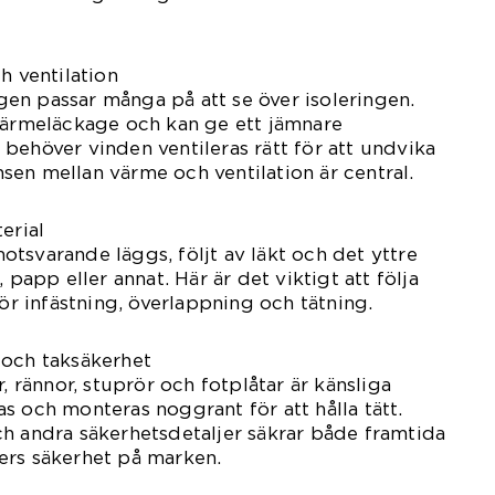
h ventilation
en passar många på att se över isoleringen.
 värmeläckage och kan ge ett jämnare
behöver vinden ventileras rätt för att undvika
en mellan värme och ventilation är central.
erial
tsvarande läggs, följt av läkt och det yttre
 papp eller annat. Här är det viktigt att följa
för infästning, överlappning och tätning.
 och taksäkerhet
r, rännor, stuprör och fotplåtar är känsliga
s och monteras noggrant för att hålla tätt.
h andra säkerhetsdetaljer säkrar både framtida
ers säkerhet på marken.