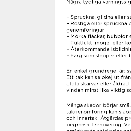
Några tydliga varningssig
– Spruckna, glidna eller 
– Rostiga eller spruckna p
genomföringar
– Mörka fläckar, bubblor 
– Fuktlukt, mögel eller 
– Återkommande isbildnin
– Färg som släpper eller 
En enkel grundregel är: sy
Ett tak kan se okej ut fr
otäta skarvar eller åldr
vinden minst lika viktig so
Många skador börjar små. 
takgenomföring kan släppa
och innertak. Åtgärdas pr
begränsad renovering. Vänt