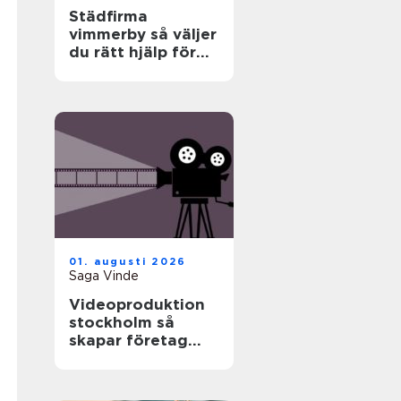
Städfirma
vimmerby så väljer
du rätt hjälp för
hem och företag
01. augusti 2026
Saga Vinde
Videoproduktion
stockholm så
skapar företag
film som faktiskt
fungerar