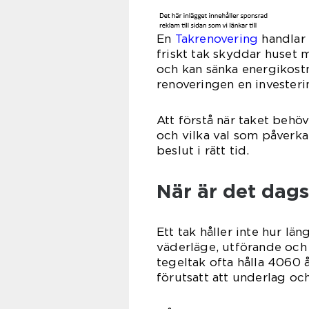
En
Takrenovering
handlar 
friskt tak skyddar huset m
och kan sänka energikostna
renoveringen en invester
Att förstå när taket behö
och vilka val som påverkar
beslut i rätt tid.
När är det dags
Ett tak håller inte hur lä
väderläge, utförande och 
tegeltak ofta hålla 4060 
förutsatt att underlag och