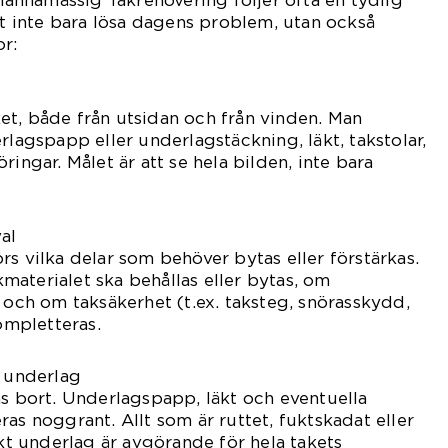
nnamässig Takrenovering följer ofta en tydlig
att inte bara lösa dagens problem, utan också
r:
t, både från utsidan och från vinden. Man
rlagspapp eller underlagstäckning, läkt, takstolar,
ringar. Målet är att se hela bilden, inte bara
al
rs vilka delar som behöver bytas eller förstärkas.
aterialet ska behållas eller bytas, om
s och om taksäkerhet (t.ex. taksteg, snörasskydd,
mpletteras.
v underlag
as bort. Underlagspapp, läkt och eventuella
as noggrant. Allt som är ruttet, fuktskadat eller
skt underlag är avgörande för hela takets