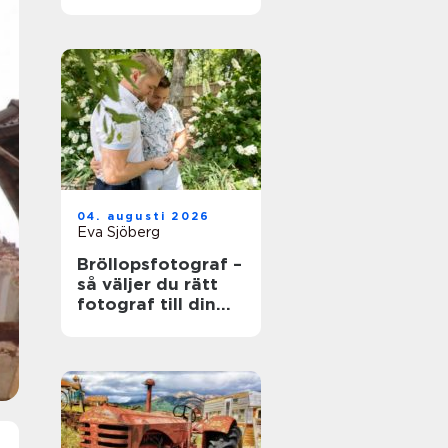
värdefull och vad
som händer när
den blir skrot
04. augusti 2026
Eva Sjöberg
Bröllopsfotograf –
så väljer du rätt
fotograf till din
stora dag