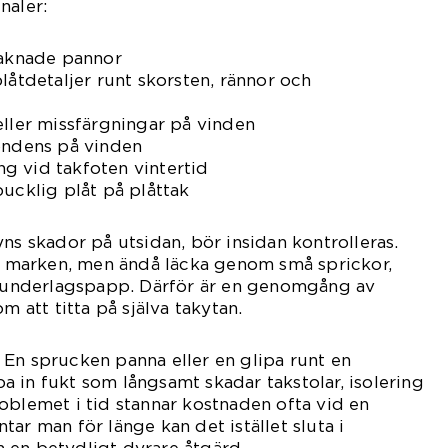
naler:
saknade pannor
låtdetaljer runt skorsten, rännor och
eller missfärgningar på vinden
kondens på vinden
g vid takfoten vintertid
bucklig plåt på plåttak
ns skador på utsidan, bör insidan kontrolleras.
ån marken, men ändå läcka genom små sprickor,
ad underlagspapp. Därför är en genomgång av
m att titta på själva takytan.
En sprucken panna eller en glipa runt en
 in fukt som långsamt skadar takstolar, isolering
oblemet i tid stannar kostnaden ofta vid en
ar man för länge kan det istället sluta i