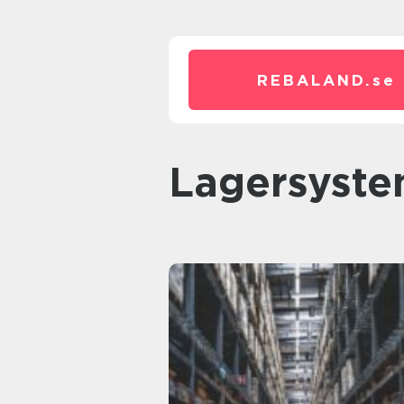
REBALAND.
se
Lagersyst