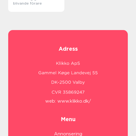
blivande förare
Adress
web:
www.klikko.dk/
Menu
Annonsering