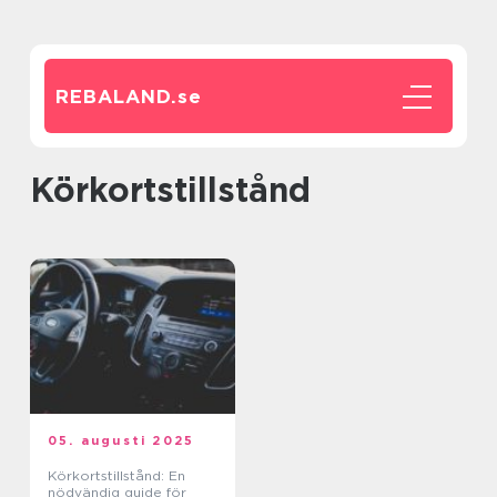
REBALAND.
se
körkortstillstånd
05. augusti 2025
Körkortstillstånd: En
nödvändig guide för