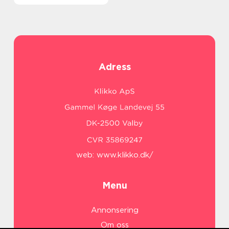
Adress
web:
www.klikko.dk/
Menu
Annonsering
Om oss