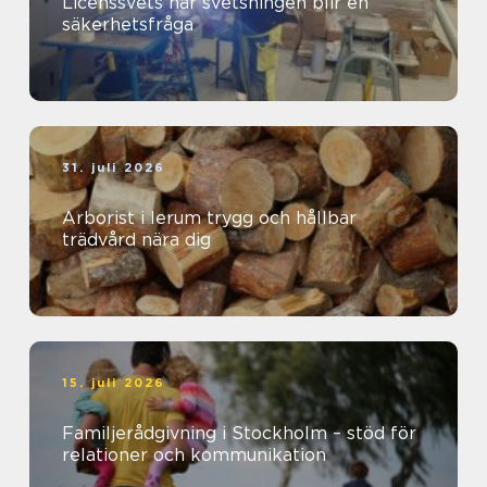
Licenssvets när svetsningen blir en
säkerhetsfråga
31. juli 2026
Arborist i lerum trygg och hållbar
trädvård nära dig
15. juli 2026
Familjerådgivning i Stockholm – stöd för
relationer och kommunikation