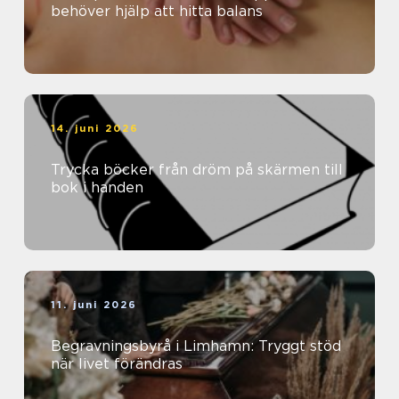
behöver hjälp att hitta balans
14. juni 2026
Trycka böcker från dröm på skärmen till
bok i handen
11. juni 2026
Begravningsbyrå i Limhamn: Tryggt stöd
när livet förändras