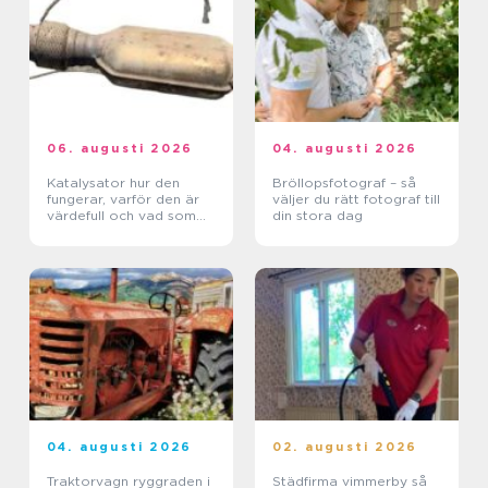
06. augusti 2026
04. augusti 2026
Katalysator hur den
Bröllopsfotograf – så
fungerar, varför den är
väljer du rätt fotograf till
värdefull och vad som
din stora dag
händer när den blir skrot
04. augusti 2026
02. augusti 2026
Traktorvagn ryggraden i
Städfirma vimmerby så