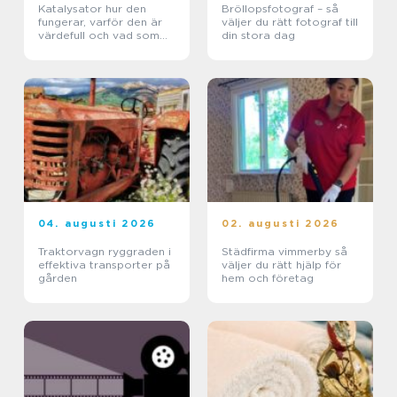
Katalysator hur den
Bröllopsfotograf – så
fungerar, varför den är
väljer du rätt fotograf till
värdefull och vad som
din stora dag
händer när den blir skrot
04. augusti 2026
02. augusti 2026
Traktorvagn ryggraden i
Städfirma vimmerby så
effektiva transporter på
väljer du rätt hjälp för
gården
hem och företag