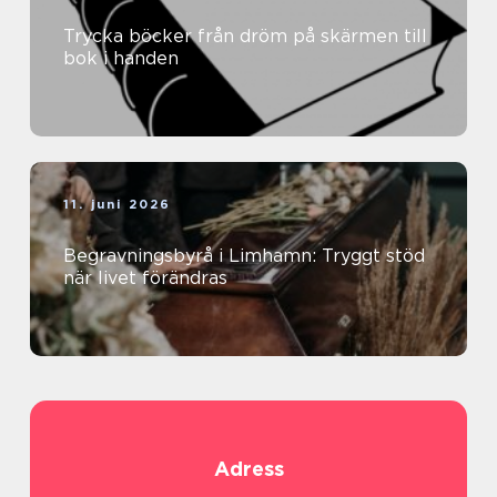
Trycka böcker från dröm på skärmen till
bok i handen
11. juni 2026
Begravningsbyrå i Limhamn: Tryggt stöd
när livet förändras
Adress