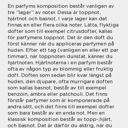
En parfyms komposition består vanligen av
tre ”lager” av noter. Dessa är toppnot,
hjärtnot och basnot. I varje lager kan det
finnas en eller flera olika noter. Lätta, flyktiga
dofter som till exempel citrusdofter, kallas
för parfymens toppnot. Det är den doft du
först känner när du appliceras parfymen på
huden. Efter ett tag (vanligen en eller ett par
timmar), när toppnoten dunstat, känner du
hjärtnoten. Hjärtnoterna i en parfym består
ofta av någon typ av blommig eller fruktig
doft. Doften som sedan blir kvar längst på
huden, den djupare, ofta murrigare doften
som kallas basnot, består av till exempel
benzoin, ambra eller patchouli. Det finns
förstår parfymer som är komponerade på
andra sätt, och det finns till exempel dofter
som bara består av en enda not. Men en
klassisk komposition består av topp-,hjärt,
och basnot. Det är därför du aldrig, när du