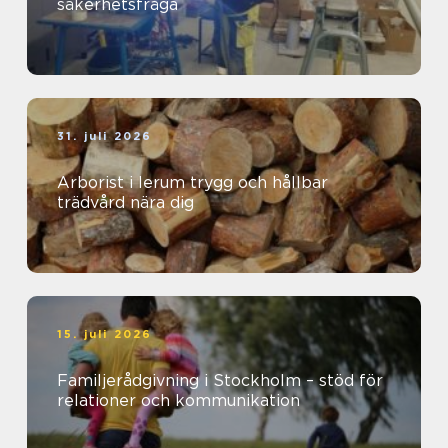
säkerhetsfråga
31. juli 2026
Arborist i lerum trygg och hållbar
trädvård nära dig
15. juli 2026
Familjerådgivning i Stockholm – stöd för
relationer och kommunikation