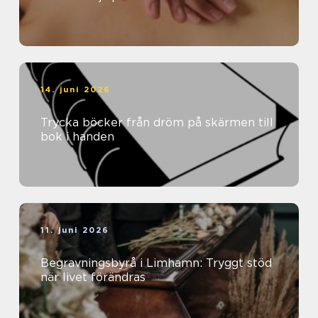
14. juni 2026
Trycka böcker från dröm på skärmen till
bok i handen
11. juni 2026
Begravningsbyrå i Limhamn: Tryggt stöd
när livet förändras