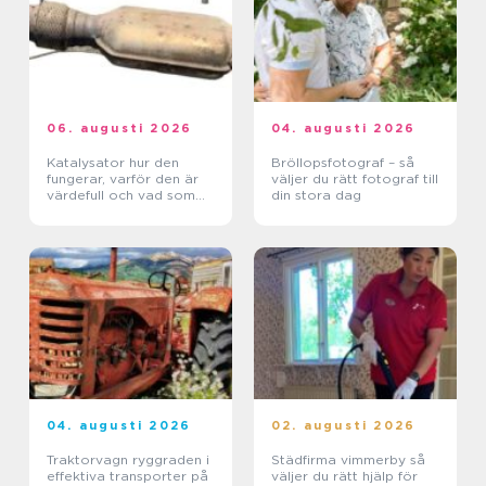
06. augusti 2026
04. augusti 2026
Katalysator hur den
Bröllopsfotograf – så
fungerar, varför den är
väljer du rätt fotograf till
värdefull och vad som
din stora dag
händer när den blir skrot
04. augusti 2026
02. augusti 2026
Traktorvagn ryggraden i
Städfirma vimmerby så
effektiva transporter på
väljer du rätt hjälp för