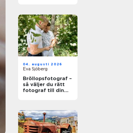
värdefull och vad
som händer när
den blir skrot
04. augusti 2026
Eva Sjöberg
Bröllopsfotograf –
så väljer du rätt
fotograf till din
stora dag