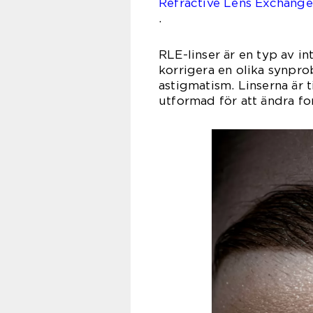
Refractive Lens Exchange
.
RLE-linser är en typ av in
korrigera en olika synpro
astigmatism. Linserna är t
utformad för att ändra fo