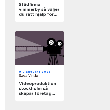
Städfirma
vimmerby så väljer
du rätt hjälp för
hem och företag
01. augusti 2026
Saga Vinde
Videoproduktion
stockholm så
skapar företag
film som faktiskt
fungerar