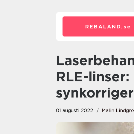
REBALAND.
se
Laserbehandling av ögon med
RLE-linser:
synkorriger
01 augusti 2022
Malin Lindgr