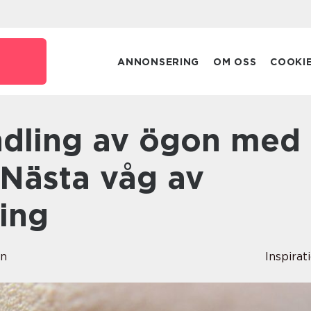
ANNONSERING
OM OSS
COOKI
 Nästa våg av
ing
en
Inspirat