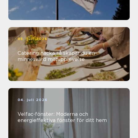
05. juli 2026
Catering nacka så skapar du en
minnesvärd matupplevelse
04. juli 2026
Velfac-fönster: Moderna och
energieffektiva fönster för ditt hem