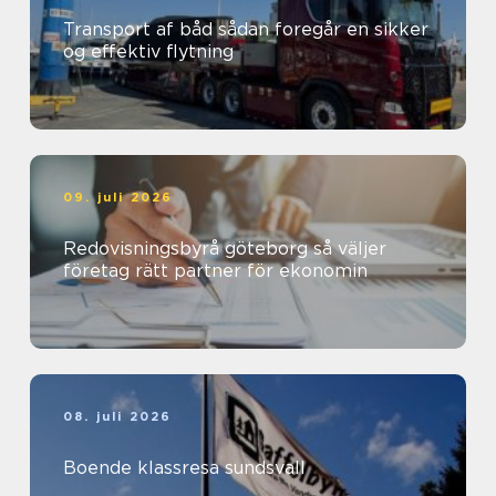
Transport af båd sådan foregår en sikker
og effektiv flytning
09. juli 2026
Redovisningsbyrå göteborg så väljer
företag rätt partner för ekonomin
08. juli 2026
Boende klassresa sundsvall