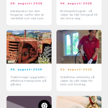
06. augusti 2026
04. augusti 2026
Katalysator hur den
Bröllopsfotograf – så
fungerar, varför den är
väljer du rätt fotograf till
värdefull och vad som
din stora dag
händer när den blir skrot
04. augusti 2026
02. augusti 2026
Traktorvagn ryggraden i
Städfirma vimmerby så
effektiva transporter på
väljer du rätt hjälp för
gården
hem och företag