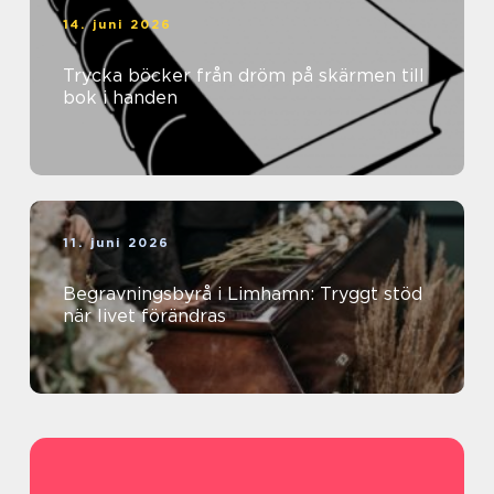
14. juni 2026
Trycka böcker från dröm på skärmen till
bok i handen
11. juni 2026
Begravningsbyrå i Limhamn: Tryggt stöd
när livet förändras