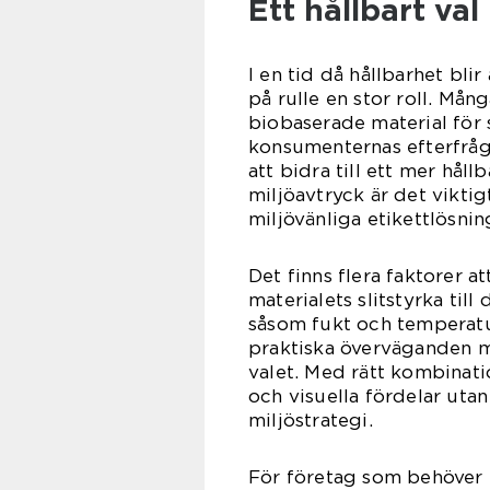
Ett hållbart val
I en tid då hållbarhet blir 
på rulle en stor roll. Må
biobaserade material för s
konsumenternas efterfråg
att bidra till ett mer håll
miljöavtryck är det viktig
miljövänliga etikettlösnin
Det finns flera faktorer at
materialets slitstyrka till
såsom fukt och temperatu
praktiska överväganden m
valet. Med rätt kombinatio
och visuella fördelar utan
miljöstrategi.
För företag som behöver p