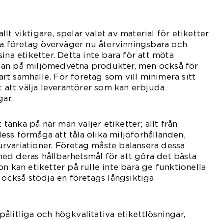
allt viktigare, spelar valet av material för etiketter
nga företag överväger nu återvinningsbara och
ina etiketter. Detta inte bara för att möta
an på miljömedvetna produkter, men också för
bart samhälle. För företag som vill minimera sitt
t att välja leverantörer som kan erbjuda
gar.
t tänka på när man väljer etiketter; allt från
 dess förmåga att tåla olika miljöförhållanden,
rvariationer. Företag måste balansera dessa
ed deras hållbarhetsmål för att göra det bästa
n kan etiketter på rulle inte bara ge funktionella
 också stödja en företags långsiktiga
ålitliga och högkvalitativa etikettlösningar,