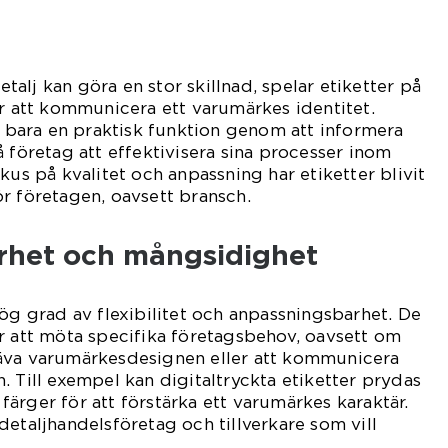
detalj kan göra en stor skillnad, spelar etiketter på
ör att kommunicera ett varumärkes identitet.
te bara en praktisk funktion genom att informera
å företag att effektivisera sina processer inom
kus på kvalitet och anpassning har etiketter blivit
r företagen, oavsett bransch.
rhet och mångsidighet
g grad av flexibilitet och anpassningsbarhet. De
r att möta specifika företagsbehov, oavsett om
äva varumärkesdesignen eller att kommunicera
. Till exempel kan digitaltryckta etiketter prydas
ärger för att förstärka ett varumärkes karaktär.
detaljhandelsföretag och tillverkare som vill