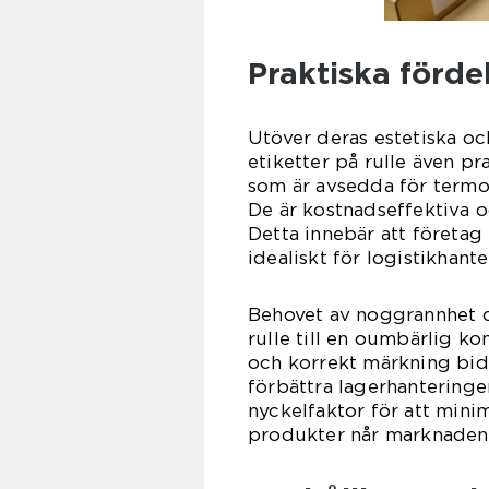
Praktiska förde
Utöver deras estetiska o
etiketter på rulle även pra
som är avsedda för termot
De är kostnadseffektiva o
Detta innebär att företag 
idealiskt för logistikhan
Behovet av noggrannhet o
rulle till en oumbärlig k
och korrekt märkning bid
förbättra lagerhanteringe
nyckelfaktor för att minim
produkter når marknaden i