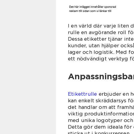
I en värld där varje liten 
rulle en avgörande roll f
Dessa etiketter tjänar in
kunder, utan hjälper ocks
lager och logistik. Med fo
ett nödvändigt verktyg fö
Anpassningsba
Etikettrulle
erbjuder en hö
kan enkelt skräddarsys fö
det handlar om att framh
viktig produktinformation
med unika logotyper och f
Detta gör dem ideala för 
sticka ut i konkurrensen.