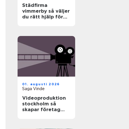
Städfirma
vimmerby så väljer
du rätt hjälp för
hem och företag
01. augusti 2026
Saga Vinde
Videoproduktion
stockholm så
skapar företag
film som faktiskt
fungerar