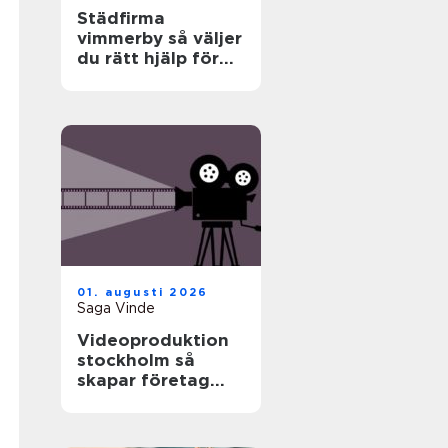
Städfirma
vimmerby så väljer
du rätt hjälp för
hem och företag
01. augusti 2026
Saga Vinde
Videoproduktion
stockholm så
skapar företag
film som faktiskt
fungerar