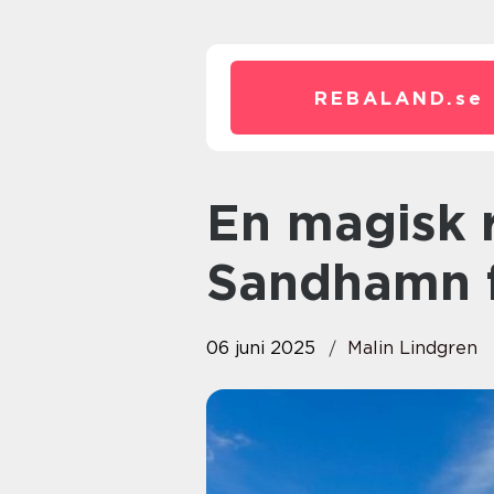
REBALAND.
se
En magisk resa med båt till
Sandhamn f
06 juni 2025
Malin Lindgren