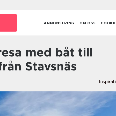
ANNONSERING
OM OSS
COOKI
rån Stavsnäs
Inspirat