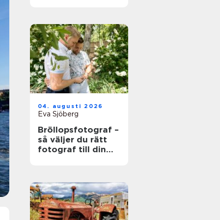
värdefull och vad
som händer när
den blir skrot
04. augusti 2026
Eva Sjöberg
Bröllopsfotograf –
så väljer du rätt
fotograf till din
stora dag