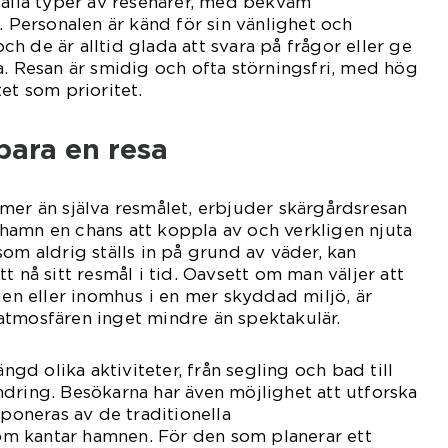
 alla typer av resenärer, med bekväm
. Personalen är känd för sin vänlighet och
h de är alltid glada att svara på frågor eller ge
a. Resan är smidig och ofta störningsfri, med hög
et som prioritet.
bara en resa
mer än själva resmålet, erbjuder skärgårdsresan
hamn en chans att koppla av och verkligen njuta
om aldrig ställs in på grund av väder, kan
t nå sitt resmål i tid. Oavsett om man väljer att
den eller inomhus i en mer skyddad miljö, är
atmosfären inget mindre än spektakulär.
d olika aktiviteter, från segling och bad till
dring. Besökarna har även möjlighet att utforska
mponeras av de traditionella
m kantar hamnen. För den som planerar ett