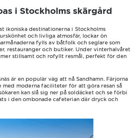
as i Stockholms skärgård
t ikoniska destinationerna i Stockholms
urskönhet och livliga atmosfär, lockar ön
armånaderna fylls av båtfolk och seglare som
er, restauranger och butiker. Under vinterhalvåret
mer stillsamt och rofyllt resmål, perfekt för den
snäs är en populär väg att nå Sandhamn. Färjorna
med moderna faciliteter för att göra resan så
karen kan slå sig ner på soldäcket och se förbi
lats i den ombonade cafeterian där dryck och