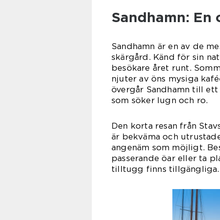
Sandhamn: En o
Sandhamn är en av de mes
skärgård. Känd för sin nat
besökare året runt. Somm
njuter av öns mysiga kafé
övergår Sandhamn till ett 
som söker lugn och ro.
Den korta resan från Stav
är bekväma och utrustade 
angenäm som möjligt. Besö
passerande öar eller ta p
tilltugg finns tillgängliga.