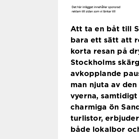
Att ta en båt till
bara ett sätt att 
korta resan på dr
Stockholms skärg
avkopplande paus
man njuta av den 
vyerna, samtidig
charmiga ön Sand
turlistor, erbjud
både lokalbor och