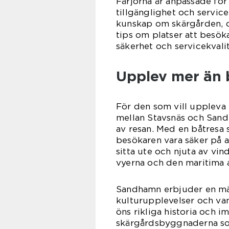
Färjorna är anpassade för
tillgänglighet och service
kunskap om skärgården, oc
tips om platser att besök
säkerhet och servicekvalit
Upplev mer än 
För den som vill uppleva 
mellan Stavsnäs och Sand
av resan. Med en båtresa s
besökaren vara säker på at
sitta ute och njuta av vin
vyerna och den maritima 
Sandhamn erbjuder en mäng
kulturupplevelser och van
öns rikliga historia och i
skärgårdsbyggnaderna so