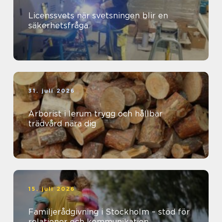
Licenssvets när svetsningen blir en
säkerhetsfråga
31. juli 2026
Arborist i lerum trygg och hållbar
trädvård nära dig
15. juli 2026
Familjerådgivning i Stockholm – stöd för
relationer och kommunikation