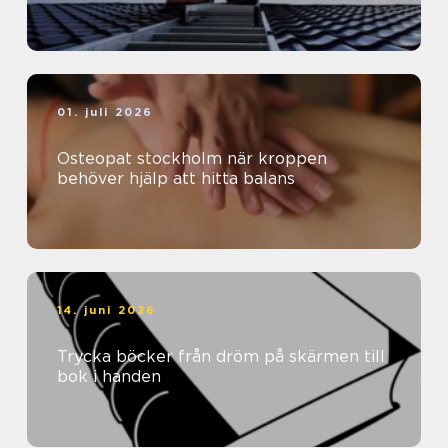
01. juli 2026
Osteopat stockholm när kroppen
behöver hjälp att hitta balans
14. juni 2026
Trycka böcker från dröm på skärmen till
bok i handen