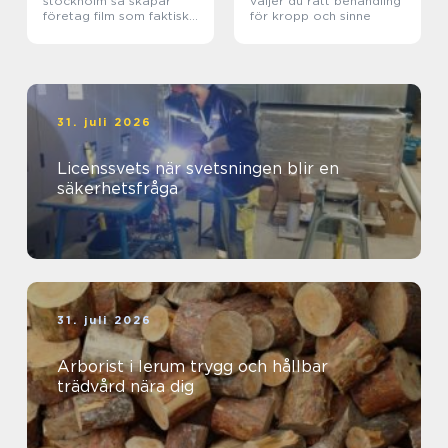
stockholm så skapar
väljer du rätt behandling
företag film som faktiskt
för kropp och sinne
fungerar
31. juli 2026
Licenssvets när svetsningen blir en
säkerhetsfråga
31. juli 2026
Arborist i lerum trygg och hållbar
trädvård nära dig