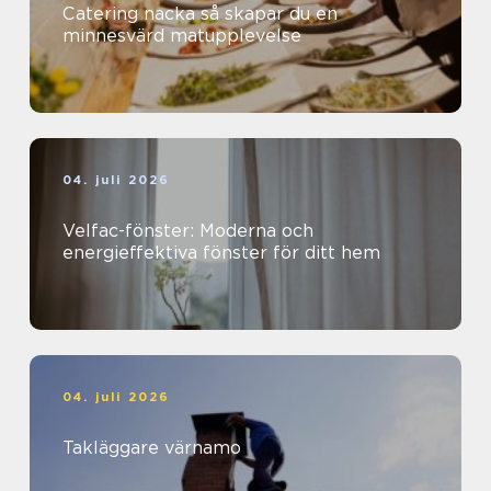
Catering nacka så skapar du en
minnesvärd matupplevelse
04. juli 2026
Velfac-fönster: Moderna och
energieffektiva fönster för ditt hem
04. juli 2026
Takläggare värnamo