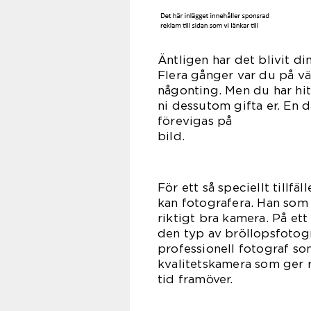
Äntligen har det blivit din
Flera gånger var du på vä
någonting. Men du har hitt
ni dessutom gifta er. En 
förevigas på
bi
För ett så speciellt tillfä
kan fotografera. Han som 
riktigt bra kamera. På ett 
den typ av bröllopsfotogra
professionell fotograf so
kvalitetskamera som ger r
tid f