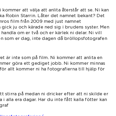
 kommer att välja att anlita återstår att se. Ni kan
ka Robin Starrin. Låter det namnet bekant? Det
lmros film från 2009 med just namnet
 gick ju och kärade ned sig i brudens syster. Men
handla om er två och er kärlek ni delar. Ni vill
 som er dag, inte dagen då bröllopsfotografen
de en tjej.
et är inte som på film. Ni kommer att anlita en
mmer göra ett gediget jobb. Ni kommer minnas
ör allt kommer ni ha fotografierna till hjälp för
lgiska.
tt stirra på medan ni dricker efter att ni skilde er
ga i alla era dagar. Har du inte fått kalla fötter kan
graf
är: