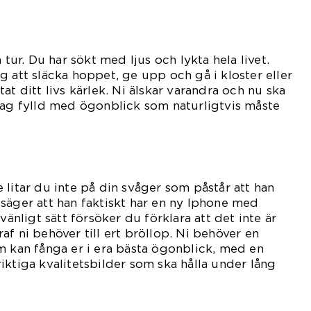
 tur. Du har sökt med ljus och lykta hela livet.
g att släcka hoppet, ge upp och gå i kloster eller
at ditt livs kärlek. Ni älskar varandra och nu ska
dag fylld med ögonblick som naturligtvis måste
ld.
lle litar du inte på din svåger som påstår att han
säger att han faktiskt har en ny Iphone med
vänligt sätt försöker du förklara att det inte är
f ni behöver till ert bröllop. Ni behöver en
m kan fånga er i era bästa ögonblick, med en
iktiga kvalitetsbilder som ska hålla under lång
ramöver.