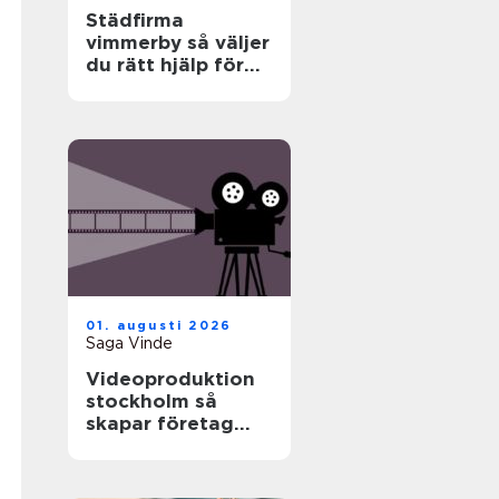
Städfirma
vimmerby så väljer
du rätt hjälp för
hem och företag
01. augusti 2026
Saga Vinde
Videoproduktion
stockholm så
skapar företag
film som faktiskt
fungerar