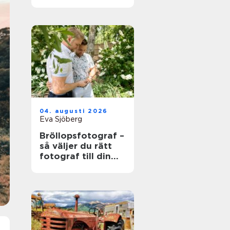
värdefull och vad
som händer när
den blir skrot
04. augusti 2026
Eva Sjöberg
Bröllopsfotograf –
så väljer du rätt
fotograf till din
stora dag