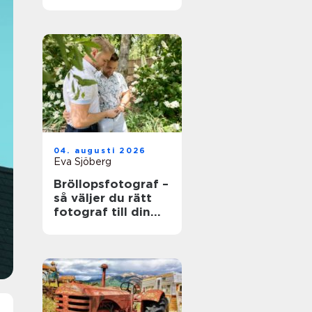
värdefull och vad
som händer när
den blir skrot
04. augusti 2026
Eva Sjöberg
Bröllopsfotograf –
så väljer du rätt
fotograf till din
stora dag