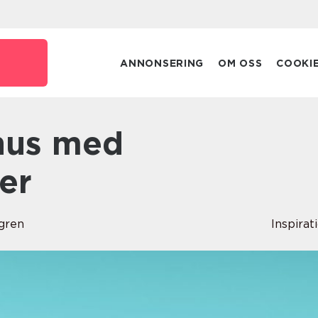
ANNONSERING
OM OSS
COOKI
er
dgren
Inspirat