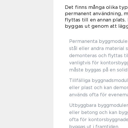
Det finns många olika ty
permanent användning, me
flyttas till en annan pla
byggas ut genom att lägga
Permanenta byggmoduler.
stål eller andra materia
demonteras och flyttas t
vanligtvis för kontorsbyg
måste byggas på en solid
Tillfälliga byggnadsmodul
eller plast och kan demon
används ofta för evenema
Utbyggbara byggmoduler: 
eller betong och kan bygg
ofta för kontorsbyggnade
byggas ut i framtiden.