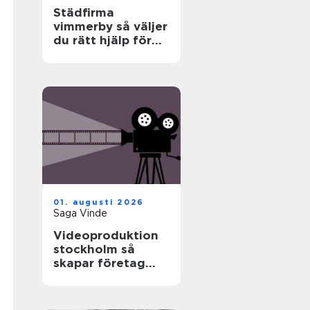
Städfirma
vimmerby så väljer
du rätt hjälp för
hem och företag
01. augusti 2026
Saga Vinde
Videoproduktion
stockholm så
skapar företag
film som faktiskt
fungerar