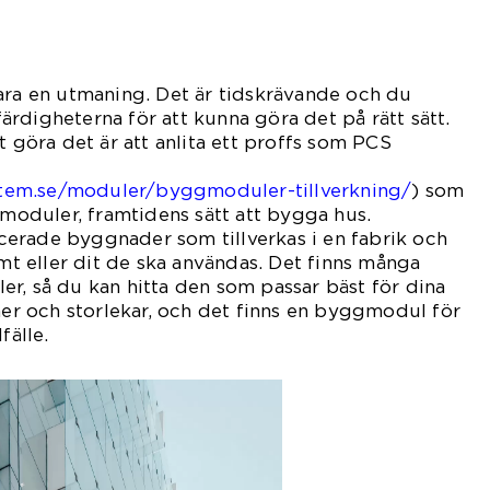
ara en utmaning. Det är tidskrävande och du
rdigheterna för att kunna göra det på rätt sätt.
t göra det är att anlita ett proffs som PCS
tem.se/moduler/byggmoduler-tillverkning/
) som
duler, framtidens sätt att bygga hus.
erade byggnader som tillverkas i en fabrik och
omt eller dit de ska användas. Det finns många
r, så du kan hitta den som passar bäst för dina
rmer och storlekar, och det finns en byggmodul för
fälle.