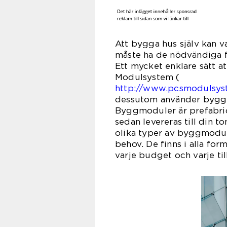
Att bygga hus själv kan v
måste ha de nödvändiga fä
Ett mycket enklare sätt at
Modulsystem (
http://www.pcsmodulsys
dessutom använder byggmo
Byggmoduler är prefabric
sedan levereras till din t
olika typer av byggmodule
behov. De finns i alla fo
varje budget och varje till